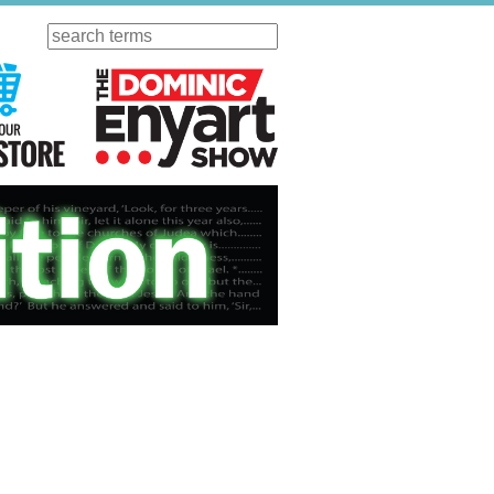
Search
ursday
Visit Our KGOV Store
The Dominic Enyart Show