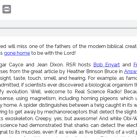
book
witter
Print
ed will miss one of the fathers of the modern biblical creat
as
gone home
to be with the Lord!
dgar Cayce and Jean Dixon. RSR hosts
Bob Enyart
and
F
nses from the great article by Heather Brinson Bruce in
Answ
ght, taste, touch, smell, and hearing. For example, as fam
dmitted, if scientists ever discovered a biological organism t
fy evolution. Well, welcome to Real Science Radio! Beca
h sense, using magnetism, including homing pigeons which 
y home. A spider distinguishes between a twig caught in its 
ying to get away by mechanoreceptors that detect the slight
 its exoskeleton. Creepy, yes, but awesome! And while Obi-
al science had demonstrated that sharks can detect the electr
al to its muscles, even if as weak as five billionths of a volt 