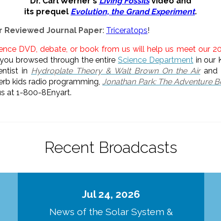
Dr. Carl Werner's
Living Fossils
video
and
its prequel
Evolution, the Grand Experiment
.
er Reviewed Journal Paper
:
Triceratops
!
ience DVD, debate, or book from us will help us meet our 2
you browsed through the entire
Science Department
in our 
entist in
Hydroplate Theory & Walt Brown On the Air
and D
uperb kids radio programming,
Jonathan Park: The Adventure B
 us at 1-800-8Enyart.
Recent Broadcasts
Jul 24, 2026
d
News of the Solar System &