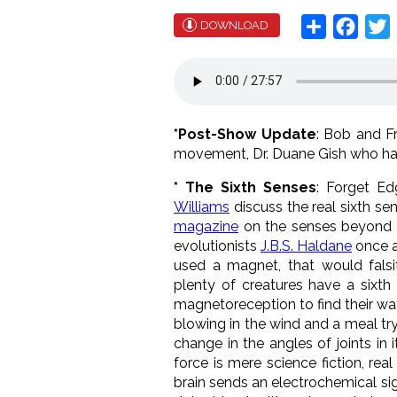
Share
Face
T
DOWNLOAD
*Post-Show Update
: Bob and Fr
movement, Dr. Duane Gish who h
* The Sixth Senses
: Forget E
Williams
discuss the real sixth se
magazine
on the senses beyond si
evolutionists
J.B.S. Haldane
once a
used a magnet, that would falsi
plenty of creatures have a sixt
magnetoreception to find their wa
blowing in the wind and a meal tr
change in the angles of joints in
force is mere science fiction, re
brain sends an electrochemical sign