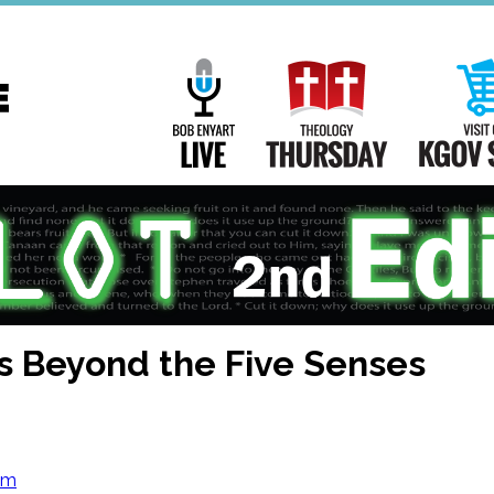
Main
Navigation
Bob Enyart Live
Theology Th
s Beyond the Five Senses
om