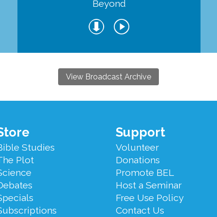
Beyond
View Broadcast Archive
Store
Support
Bible Studies
Volunteer
The Plot
Donations
Science
Promote BEL
Debates
Host a Seminar
Specials
Free Use Policy
Subscriptions
Contact Us