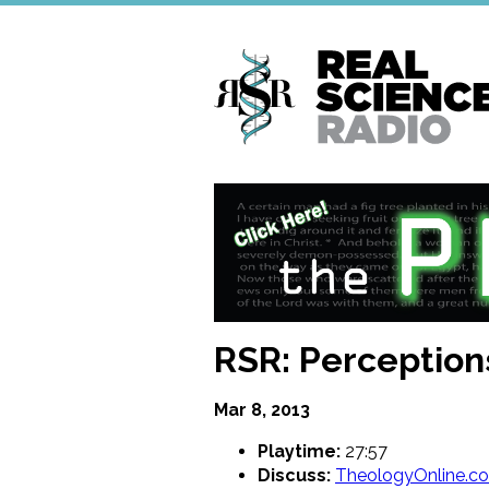
Skip
to
main
content
RSR: Perception
Mar 8, 2013
Playtime:
27:57
Discuss:
TheologyOnline.c