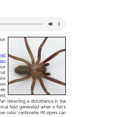
ion
red
ers
ous
hat
use
use
web
est
Wan detecting a disturbance in the
ical field generated when a fish's
per cubic centimeter. Pit vipers can