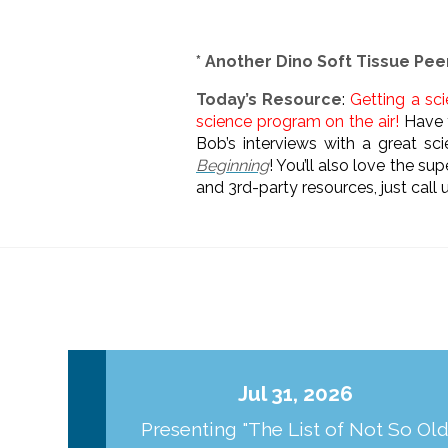
* Another Dino Soft Tissue Pe
Today’s Resource
:
Getting a sc
science program on the air!
Have 
Bob’s interviews with a great sci
Beginning
! You’ll also love the s
and 3rd-party resources, just call
Jul 31, 2026
Presenting "The List of Not So Ol