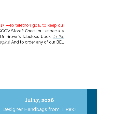
013 web telethon goal to keep our
KGOV Store? Check out especially
r. Brown’s fabulous book,
In the
egins
! And to order any of our BEL
Jul 17, 2026
Designer Handbags from T. Rex?
J